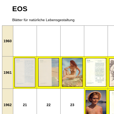
EOS
Blätter für natürliche Lebensgestaltung
1960
1961
1962
21
22
23