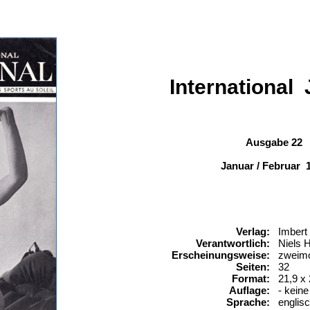
International 
Ausgabe 22
Januar / Februar 
Verlag:
Imbert
Verantwortlich:
Niels H
Erscheinungsweise:
zweimo
Seiten:
32
Format:
21,9 x
Auflage:
- kein
Sprache:
englisc