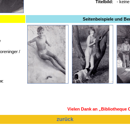
Titelbild:
- kein
Seitenbeispiele und B
/
oreninger /
 ≪
Vielen Dank an „Bibliotheque 
zurück