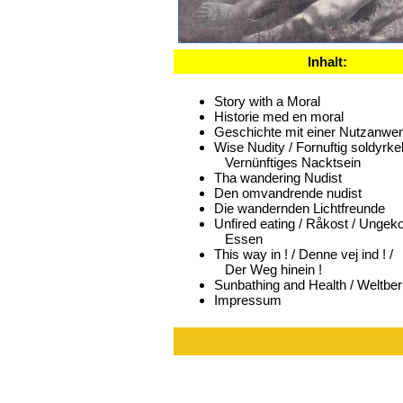
Inhalt:
Story with a Moral
Historie med en moral
Geschichte mit einer Nutzanwe
Wise Nudity / Fornuftig soldyrkel
Vernünftiges Nacktsein
Tha wandering Nudist
Den omvandrende nudist
Die wandernden Lichtfreunde
Unfired eating / Råkost / Ungek
Essen
This way in ! / Denne vej ind ! /
Der Weg hinein !
Sunbathing and Health / Weltber
Impressum