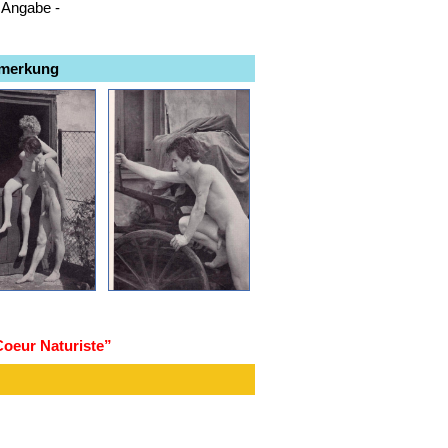
e Angabe -
emerkung
Coeur Naturiste”