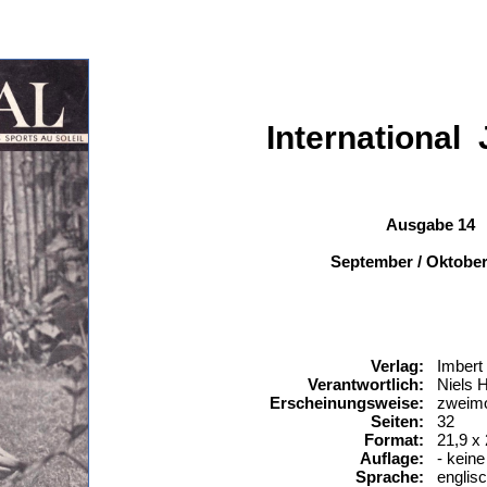
International 
Ausgabe 14
September / Oktobe
Verlag:
Imbert
Verantwortlich:
Niels H
Erscheinungsweise:
zweimo
Seiten:
32
Format:
21,9 x
Auflage:
- kein
Sprache:
englisc