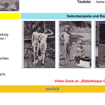
Titelbild:
- kein
Seitenbeispiele und B
ndung
se /
ochtes
icht
Vielen Dank an „Bibliotheque 
zurück