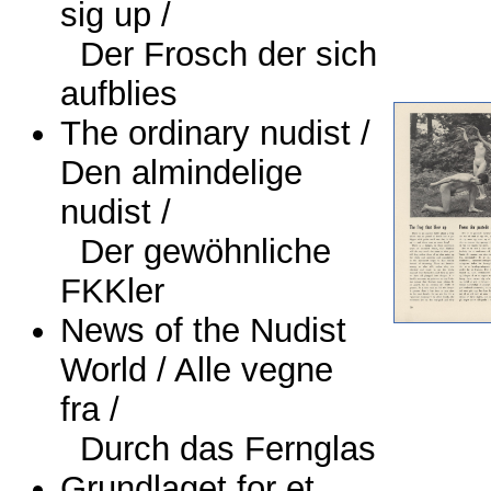
sig up /
Der Frosch der sich
aufblies
The ordinary nudist /
Den almindelige
nudist /
Der gewöhnliche
FKKler
News of the Nudist
World / Alle vegne
fra /
Durch das Fernglas
Grundlaget for et